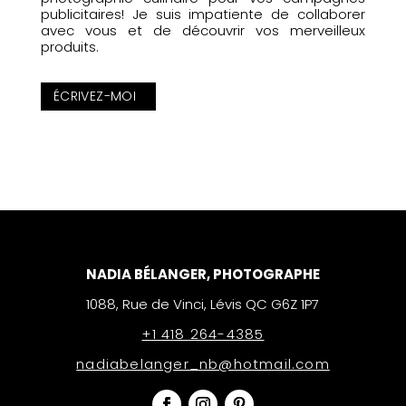
publicitaires! Je suis impatiente de collaborer
avec vous et de découvrir vos merveilleux
produits.
ÉCRIVEZ-MOI
NADIA BÉLANGER, PHOTOGRAPHE
1088, Rue de Vinci, Lévis QC G6Z 1P7
+1 418 264-4385
nadiabelanger_nb@hotmail.com